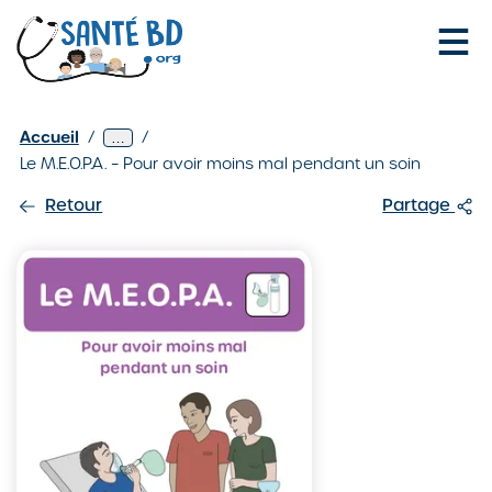
Je configure mes cookies
Les
Dentiste
Accueil
/
/
Afficher
…
fiches
/
2
Le M.E.O.P.A. – Pour avoir moins mal pendant un soin
niveaux
SantéBD
de
/
Retour
Partage
navigation
supplémentaires