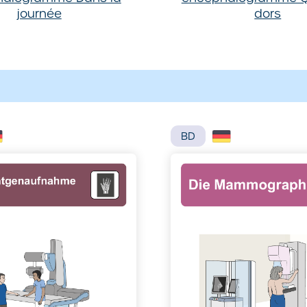
journée
dors
BD