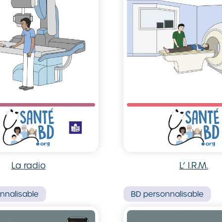
La radio
L’ I.R.M.
nnalisable
BD
personnalisable