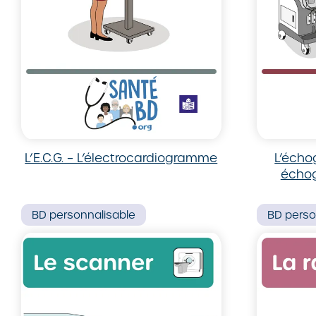
L’E.C.G. – L’électrocardiogramme
L’écho
échog
BD
personnalisable
BD
perso