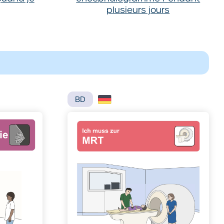
plusieurs jours
BD