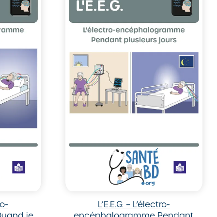
ro-
L’E.E.G. – L’électro-
uand je
encéphalogramme Pendant