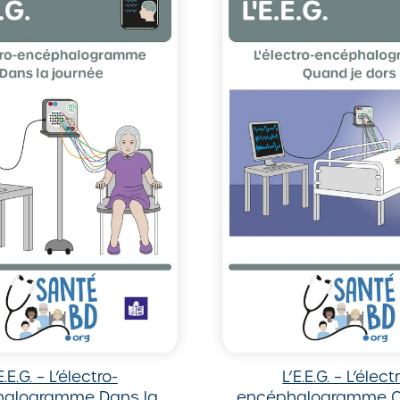
E.E.G. – L’électro-
L’E.E.G. – L’élect
halogramme Dans la
encéphalogramme Q