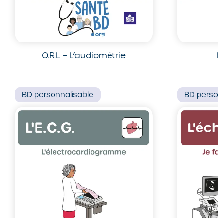
O.R.L – L’audiométrie
BD
personnalisable
BD
perso