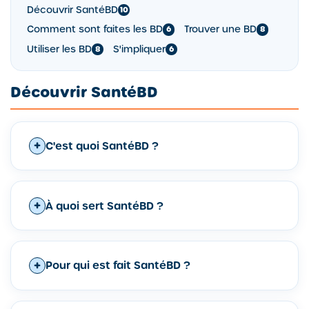
Découvrir SantéBD
10
Comment sont faites les BD
Trouver une BD
6
8
Utiliser les BD
S'impliquer
8
6
Découvrir SantéBD
C'est quoi SantéBD ?
À quoi sert SantéBD ?
Pour qui est fait SantéBD ?