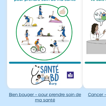
Bien bouger – pour prendre soin de
Cancer –
ma santé