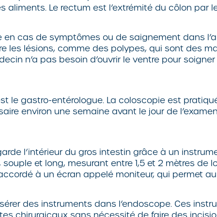
 aliments. Le rectum est l’extrémité du côlon par l
e en cas de symptômes ou de saignement dans l’an
etire les lésions, comme des polypes, qui sont des 
édecin n’a pas besoin d’ouvrir le ventre pour soigner
st le gastro-entérologue. La coloscopie est pratiq
ire environ une semaine avant le jour de l’examen
arde l’intérieur du gros intestin grâce à un instru
 souple et long, mesurant entre 1,5 et 2 mètres de l
 raccordé à un écran appelé moniteur, qui permet au
insérer des instruments dans l’endoscope. Ces inst
es chirurgicaux sans nécessité de faire des incision