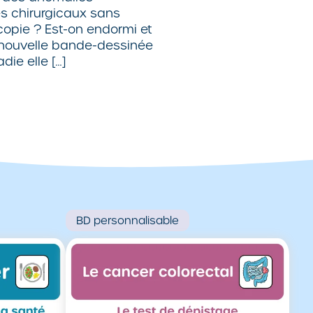
es chirurgicaux sans
opie ? Est-on endormi et
e nouvelle bande-dessinée
ie elle […]
BD
personnalisable