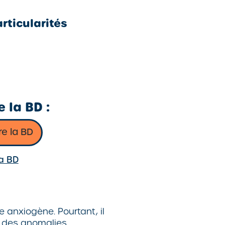
rticularités
 la BD :
re la BD
la BD
 anxiogène. Pourtant, il
er des anomalies