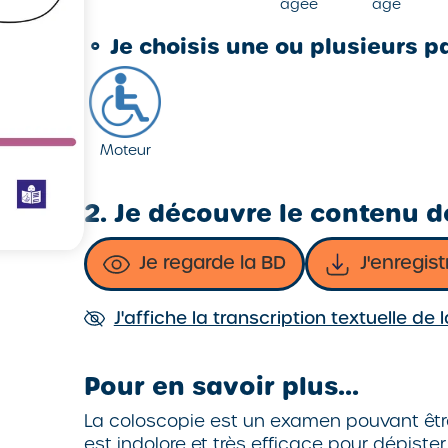
âgée
âgé
⚬
Je choisis une ou plusieurs pa
Moteur
2. Je découvre le contenu de
Je regarde la BD
J'enregist
J'affiche la transcription textuelle de 
Pour en savoir plus...
La coloscopie est un examen pouvant être
est indolore et très efficace pour dépist