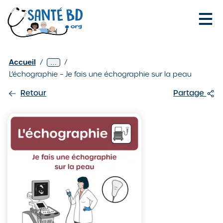
Je configure mes cookies
Les
Gynéco
Accueil
/
/
Afficher
…
fiches
/
2
L’échographie – Je fais une échographie sur la peau
niveaux
SantéBD
de
/
Retour
Partage
navigation
supplémentaires