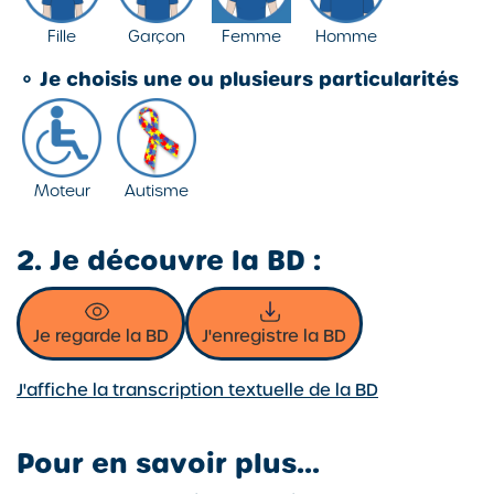
Fille
Garçon
Femme
Homme
⚬
Je choisis une ou plusieurs particularités
Moteur
Autisme
2. Je découvre la BD :
Je regarde la BD
J'enregistre la BD
J'affiche la transcription textuelle de la BD
Pour en savoir plus...