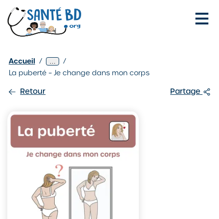
Je configure mes cookies
Les
Vie
Accueil
/
/
Afficher
…
fiches
affective
2
La puberté – Je change dans mon corps
niveaux
SantéBD
et
de
/
sexuelle
Retour
Partage
navigation
/
supplémentaires