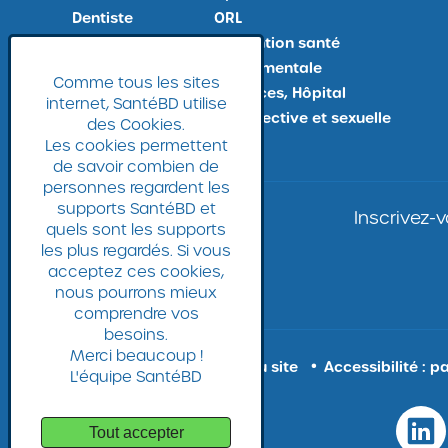
Dentiste
ORL
Docteur, Maladies
Prévention santé
Douleur
Santé mentale
Comme tous les sites
Examens médicaux
Urgences, Hôpital
internet, SantéBD utilise
Fin de vie
Vie affective et sexuelle
des Cookies.
Gynéco
Les cookies permettent
de savoir combien de
personnes regardent les
supports SantéBD et
Inscrivez-
quels sont les supports
les plus regardés. Si vous
acceptez ces cookies,
nous pourrons mieux
comprendre vos
besoins.
Merci beaucoup !
Plan du site
Accessibilité : 
L'équipe SantéBD
Tout accepter