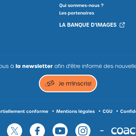
Qui sommes-nous ?
Les partenaires
LA BANQUE D'IMAGES
vous à
la
newsletter
afin d'être informé des nouvel
Je
Je m'inscris!
m'inscris
à
la
partiellement conforme
Mentions légales
CGU
Confide
Newsletter,
Ouvrir
site
—
externe