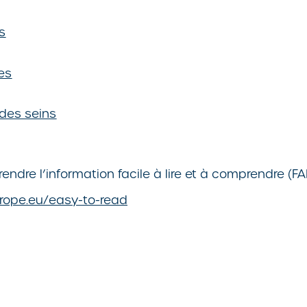
s
es
 des seins
dre l’information facile à lire et à comprendre (FA
rope.eu/easy-to-read