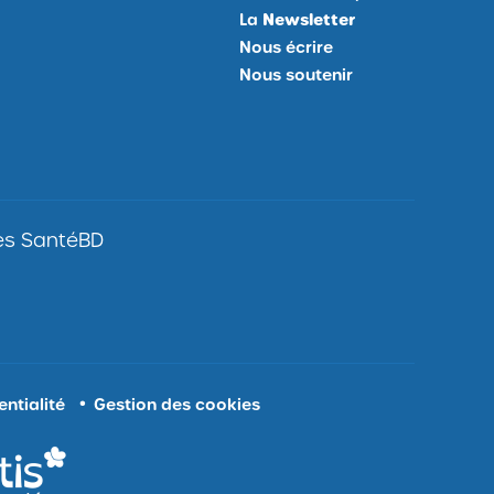
La
Newsletter
Je
Nous écrire
m'inscris
Nous soutenir
à
la
Newsletter,
Ouvrir
site
externe
les SantéBD
ntialité
Gestion des cookies