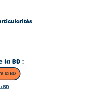
rticularités
 la BD :
re la BD
la BD