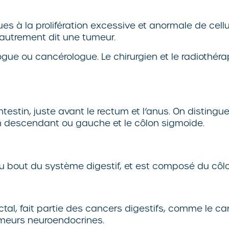
 à la prolifération excessive et anormale de cellu
 autrement dit une tumeur.
ogue ou cancérologue. Le chirurgien et le radiothér
intestin, juste avant le rectum et l’anus. On disting
on descendant ou gauche et le côlon sigmoïde.
e, au bout du système digestif, et est composé du côl
tal, fait partie des cancers digestifs, comme le ca
umeurs neuroendocrines.