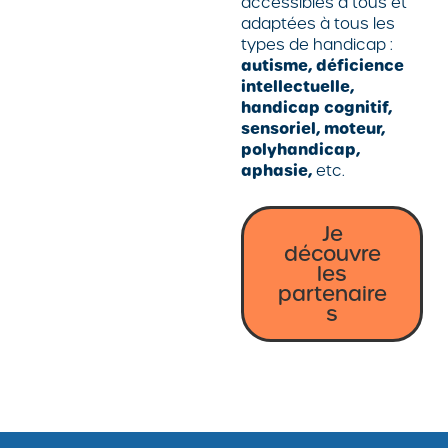
accessibles à tous et
adaptées à tous les
types de handicap :
autisme, déficience
intellectuelle,
handicap cognitif,
sensoriel, moteur,
polyhandicap,
aphasie,
etc.
Je
découvre
les
partenaire
s