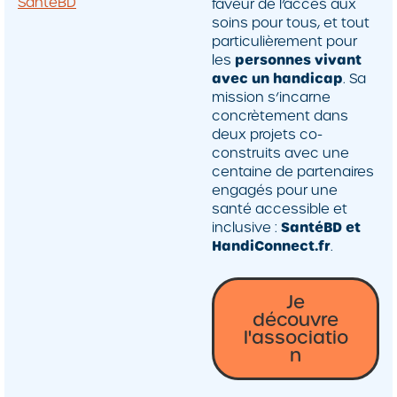
SantéBD
faveur de l’accès aux
soins pour tous, et tout
particulièrement pour
les
personnes vivant
avec un handicap
. Sa
mission s’incarne
concrètement dans
deux projets co-
construits avec une
centaine de partenaires
engagés pour une
santé accessible et
inclusive :
SantéBD et
HandiConnect.fr
.
Je
découvre
l'associatio
n