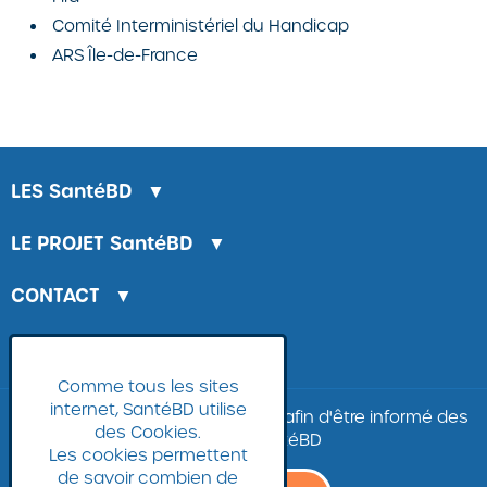
Comité Interministériel du Handicap
ARS Île-de-France
LES
SantéBD
▼
LE PROJET
SantéBD
▼
CONTACT
▼
LA BANQUE D'IMAGES
Comme tous les sites
internet, SantéBD utilise
Inscrivez-vous à
la
newsletter
afin d'être informé des
des Cookies.
nouvelles SantéBD
Les cookies permettent
de savoir combien de