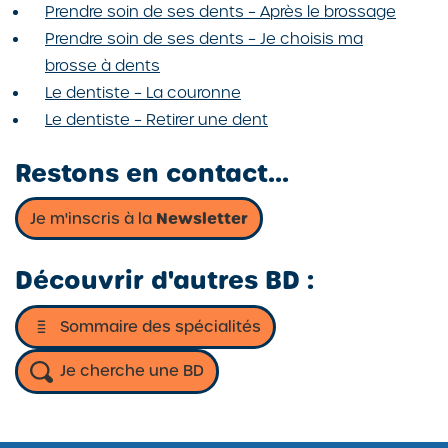
Prendre soin de ses dents – Après le brossage
Prendre soin de ses dents – Je choisis ma
brosse à dents
Le dentiste – La couronne
Le dentiste – Retirer une dent
Restons en contact...
Je m'inscris à la
Newsletter
Je
m'inscris
à
Découvrir d'autres BD :
la
Newsletter,
Ouvrir
Sommaire des spécialités
site
externe
Je cherche une BD