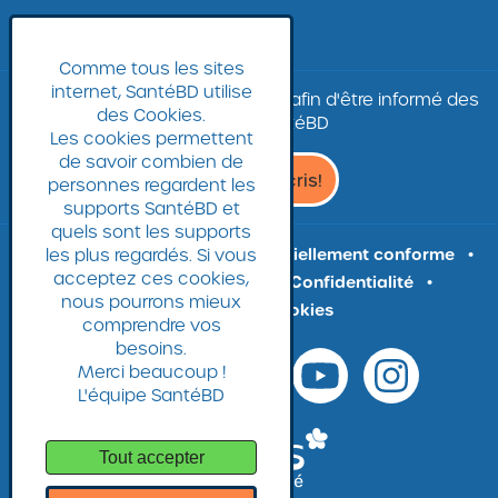
LA BANQUE D'IMAGES
Comme tous les sites
internet, SantéBD utilise
Inscrivez-vous à
la
newsletter
afin d'être informé des
des Cookies.
nouvelles SantéBD
Les cookies permettent
de savoir combien de
Je
Je m'inscris!
personnes regardent les
m'inscris
supports SantéBD et
à
quels sont les supports
la
les plus regardés. Si vous
Plan du site
Accessibilité : partiellement conforme
Newsletter,
acceptez ces cookies,
Mentions légales
CGU
Confidentialité
Ouvrir
nous pourrons mieux
Gestion des cookies
site
comprendre vos
externe
besoins.
Merci beaucoup !
L'équipe SantéBD
Tout accepter