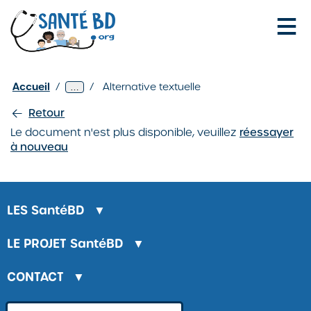
Je configure mes cookies
Auto-
Accueil
/
/
Alternative textuelle
Afficher
…
palpation
1
niveaux
–
Retour
de
Je
navigation
Le document n'est plus disponible, veuillez
réessayer
me
supplémentaires
à nouveau
fais
un
examen
des
seins
LES
SantéBD
▼
/
LE PROJET
SantéBD
▼
CONTACT
▼
LA BANQUE D'IMAGES