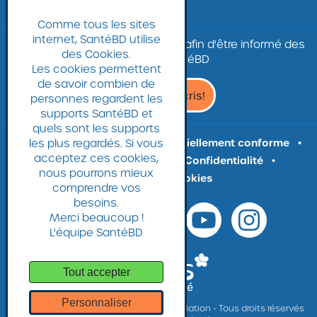
Comme tous les sites
internet, SantéBD utilise
Inscrivez-vous à
la
newsletter
afin d'être informé des
des Cookies.
nouvelles SantéBD
Les cookies permettent
de savoir combien de
Je
Je m'inscris!
personnes regardent les
m'inscris
supports SantéBD et
à
quels sont les supports
la
Plan du site
les plus regardés. Si vous
Accessibilité : partiellement conforme
Newsletter,
acceptez ces cookies,
Mentions légales
CGU
Confidentialité
Ouvrir
nous pourrons mieux
Gestion des cookies
site
comprendre vos
externe
besoins.
Merci beaucoup !
L'équipe SantéBD
Tout accepter
Personnaliser
© 2020 SantéBD - Coactis Santé Association - Tous droits réservés