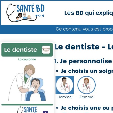
Les BD qui expli
Ce contenu vous est prop
Le dentiste – 
1. Je personnalise 
⚬
Je choisis un soi
Homme
Femme
⚬
Je choisis une ou 