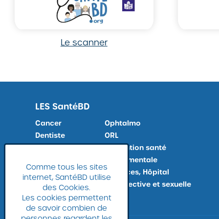
Le scanner
LES
SantéBD
Cancer
Ophtalmo
Dentiste
ORL
Docteur, Maladies
Prévention santé
Douleur
Santé mentale
Comme tous les sites
Examens médicaux
Urgences, Hôpital
internet, SantéBD utilise
Fin de vie
Vie affective et sexuelle
des Cookies.
Gynéco
Les cookies permettent
de savoir combien de
personnes regardent les