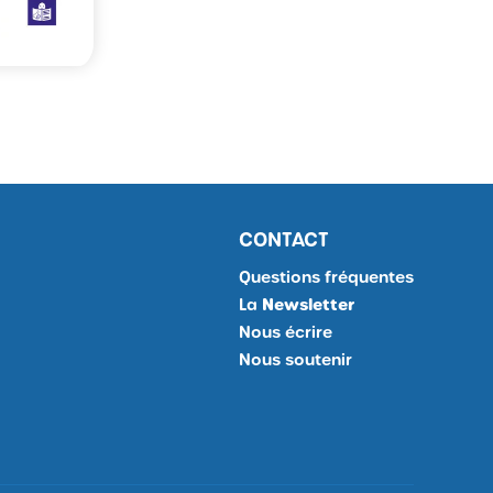
CONTACT
Questions fréquentes
La
Newsletter
Je
Nous écrire
m'inscris
Nous soutenir
à
la
Newsletter,
Ouvrir
site