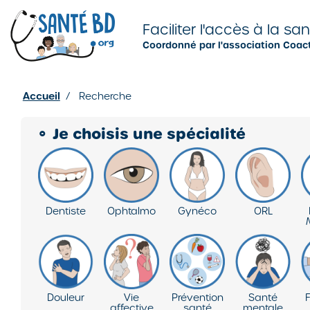
Je configure mes cookies
Faciliter l'accès à la sa
Coordonné par l'association Coac
Accueil
/
Recherche
⚬
Je choisis une spécialité
Dentiste
Ophtalmo
Gynéco
ORL
Douleur
Vie
Prévention
Santé
F
affective
santé
mentale